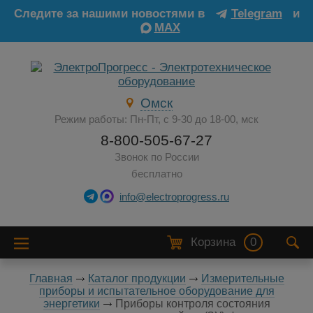
Следите за нашими новостями в
Telegram
и
MAX
Омск
Режим работы: Пн-Пт, с 9-30 до 18-00, мск
8-800-505-67-27
Звонок по России
бесплатно
info@electroprogress.ru
Корзина
0
Главная
Каталог продукции
Измерительные
приборы и испытательное оборудование для
энергетики
Приборы контроля состояния