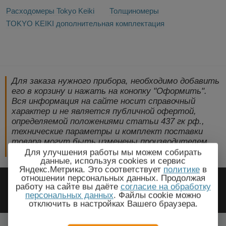
Расходомеры Tokyo Keiki
Толщиномеры
TOKYO KEIKI дополнительная комплектация
Для заказа нужного прибора, необходимо добавить
его в корзину и нажать на конопку "Оформить".
Вся информация на сайте носит справочный
характер и не является публичной офертой,
определяемой положениями статьи 437 гк рф.,
технические параметры и комплект поставки
товара могут быть изменены производителем
без предварительного уведомления!
Для улучшения работы мы можем собирать
данные, используя cookies и сервис
Яндекс.Метрика. Это соответствует
политике
в
2009-2026 © ЭлектроПрогресс -
отношении персональных данных. Продолжая
работу на сайте вы даёте
согласие на обработку
Электротехническое оборудование
персональных данных
. Файлы cookie можно
отключить в настройках Вашего браузера.