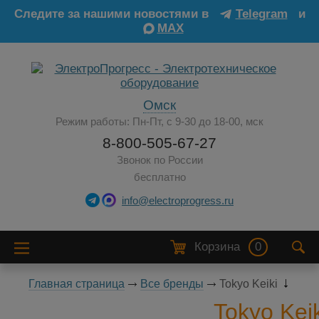
Следите за нашими новостями в
Telegram
и
MAX
Омск
Режим работы: Пн-Пт, с 9-30 до 18-00, мск
8-800-505-67-27
Звонок по России
бесплатно
info@electroprogress.ru
Корзина
0
Главная страница
Все бренды
Tokyo Keiki
Tokyo Keik