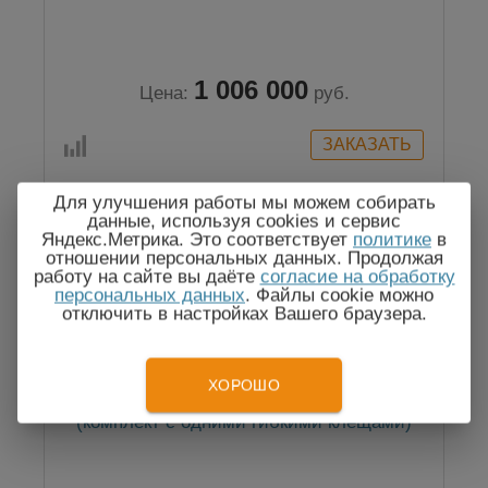
1 006 000
Цена:
руб.
Для улучшения работы мы можем собирать
данные, используя cookies и сервис
Яндекс.Метрика. Это соответствует
политике
в
Госреестр
отношении персональных данных. Продолжая
работу на сайте вы даёте
согласие на обработку
персональных данных
. Файлы cookie можно
отключить в настройках Вашего браузера.
ХОРОШО
MI 3290 GP — анализатор заземления
(комплект с одними гибкими клещами)