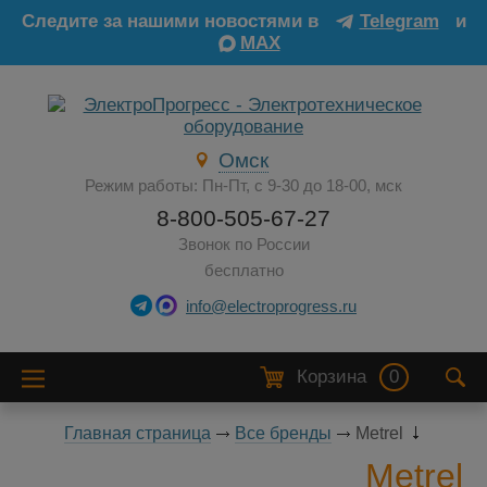
Следите за нашими новостями в
Telegram
и
MAX
Омск
Режим работы: Пн-Пт, с 9-30 до 18-00, мск
8-800-505-67-27
Звонок по России
бесплатно
info@electroprogress.ru
Корзина
0
Главная страница
Все бренды
Metrel
Metrel