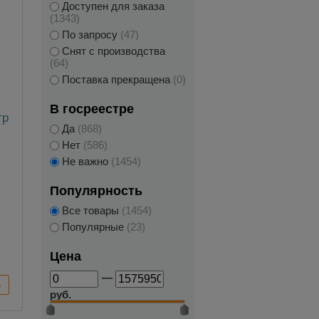
Доступен для заказа
(1343)
По запросу
(47)
Снят с производства
(64)
Поставка прекращена
(0)
В госреестре
тр
Да
(868)
Нет
(586)
Не важно
(1454)
Популярность
Все товары
(1454)
Популярные
(23)
Цена
—
руб.