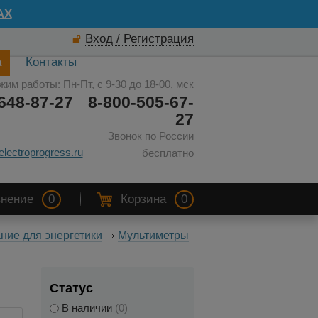
AX
Вход / Регистрация
а
Контакты
жим работы: Пн-Пт, с 9-30 до 18-00, мск
648-87-27
8-800-505-67-
27
Звонок по России
electroprogress.ru
бесплатно
нение
0
Корзина
0
ние для энергетики
Мультиметры
Статус
В наличии
(0)