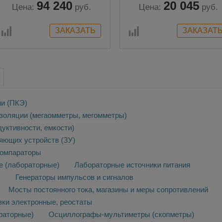
94 240
20 045
Цена:
руб.
Цена:
руб.
ии (ПКЭ)
золяции (мегаомметры, мегомметры)
уктивности, емкости)
яющих устройств (ЗУ)
компараторы
е (лабораторные)
Лабораторные источники питания
П
Генераторы импульсов и сигналов
Мосты постоянного тока, магазины и меры сопротивлений
зки электронные, реостаты
раторные)
Осциллографы-мультиметры (скопметры)