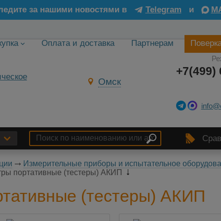
ледите за нашими новостями в
Telegram
и
M
купка
Оплата и доставка
Партнерам
Поверк
Ре
+7(499) 
Омск
info@
Срав
ции
Измерительные приборы и испытательное оборудова
ры портативные (тестеры) АКИП
тативные (тестеры) АКИП